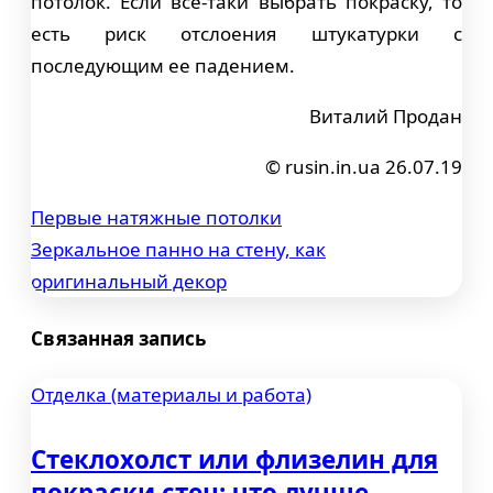
потолок. Если все-таки выбрать покраску, то
есть риск отслоения штукатурки с
последующим ее падением.
Виталий Продан
© rusin.in.ua 26.07.19
Первые натяжные потолки
Навигация
Зеркальное панно на стену, как
по
оригинальный декор
записям
Связанная запись
Отделка (материалы и работа)
Стеклохолст или флизелин для
покраски стен: что лучше