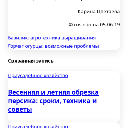
Карина Цветаева
© rusin.in.ua 05.06.19
Базилик: агротехника выращивания
Навигация
Горчат огурцы: возможные проблемы
по
Связанная запись
записям
Приусадебное хозяйство
Весенняя и летняя обрезка
персика: сроки, техника и
советы
Приусадебное хозяйство