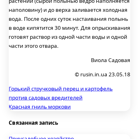
растений (сырой полынью ведро наполняется
наполовину) и до верха заливается холодная
вода. После одних суток настаивания полынь
в воде кипятится 30 минут. Для опрыскивания
готовят раствор из одной части воды и одной
части этого отвара.
Виола Садовая
© rusin.in.ua 23.05.18
Горький стручковый перец и картофель
Навигация
против садовых вредителей
по
Красная гниль моркови
записям
Связанная запись
Приусадебное хозяйство