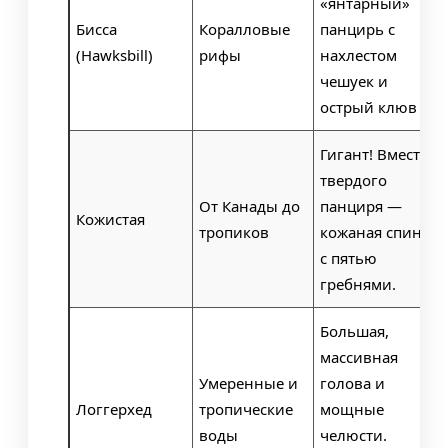
«янтарный»
Бисса
Коралловые
панцирь с
(Hawksbill)
рифы
нахлестом
чешуек и
острый клюв
Гигант! Вместо
твердого
От Канады до
панциря —
Кожистая
тропиков
кожаная спина
с пятью
гребнями.
Большая,
массивная
Умеренные и
голова и
Логгерхед
тропические
мощные
воды
челюсти.