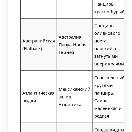
Панцирь
красно-бурый.
Панцирь
оливкового
Австралия,
Австралийская
цвета,
Папуа-Новая
(Flatback)
плоский, с
Гвинея
загнутыми
вверх краями
Серо-зеленый
круглый
Мексиканский
Атлантическая
панцирь.
залив,
ридли
Самая
Атлантика
маленькая и
редкая
Сердцевидный