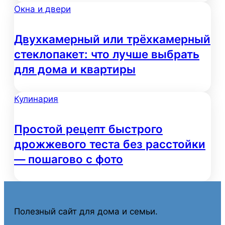
Окна и двери
Двухкамерный или трёхкамерный
стеклопакет: что лучше выбрать
для дома и квартиры
Кулинария
Простой рецепт быстрого
дрожжевого теста без расстойки
— пошагово с фото
Полезный сайт для дома и семьи.