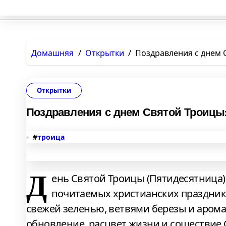
Домашняя
Открытки
Поздравления с днем 
Открытки
Поздравления с днем Святой Троицы:
#
троица
Д
ень Святой Троицы (Пятидесятница)
почитаемых христианских празднико
свежей зеленью, ветвями березы и аром
обновление, расцвет жизни и сошествие 