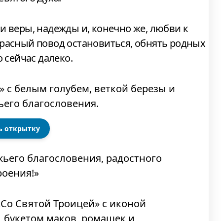
и веры, надежды и, конечно же, любви к
расный повод остановиться, обнять родных
о сейчас далеко.
ь открытку
жьего благословения, радостного
роения!»