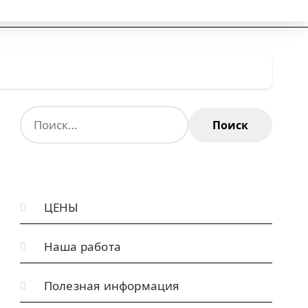
Н
а
й
т
и
ЦЕНЫ
:
Наша работа
Полезная информация