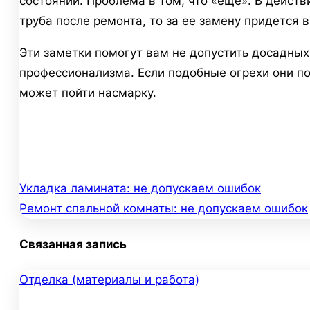
состоянии. Проблема в том, что «еще». В действ
труба после ремонта, то за ее замену придется
Эти заметки помогут вам не допустить досадных
профессионализма. Если подобные огрехи они по
может пойти насмарку.
Укладка ламината: не допускаем ошибок
Навигация
Ремонт спальной комнаты: не допускаем ошибок
по
Связанная запись
записям
Отделка (материалы и работа)