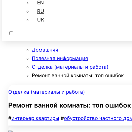
EN
RU
UK
Домашняя
Полезная информация
Отделка (материалы и работа)
Ремонт ванной комнаты: топ ошибок
Отделка (материалы и работа)
Ремонт ванной комнаты: топ ошибок
#
интерьер квартиры
#
обустройство частного до