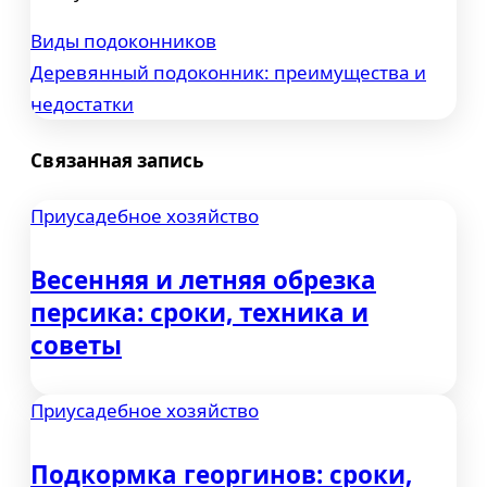
Виды подоконников
Навигация
Деревянный подоконник: преимущества и
по
недостатки
записям
Связанная запись
Приусадебное хозяйство
Весенняя и летняя обрезка
персика: сроки, техника и
советы
Приусадебное хозяйство
Подкормка георгинов: сроки,