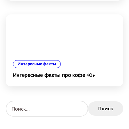
Интересные факты
Интересные факты про кофе 40+
Н
а
й