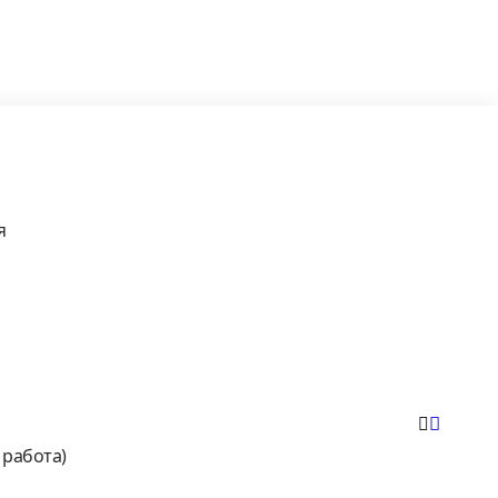
я
 работа)