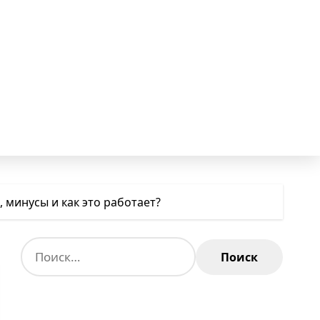
 минусы и как это работает?
Н
а
й
т