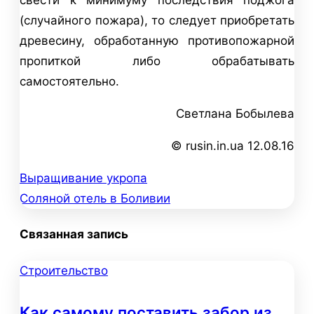
(случайного пожара), то следует приобретать
древесину, обработанную противопожарной
пропиткой либо обрабатывать
самостоятельно.
Светлана Бобылева
© rusin.in.ua 12.08.16
Выращивание укропа
Навигация
Соляной отель в Боливии
по
Связанная запись
записям
Строительство
Как самому поставить забор из