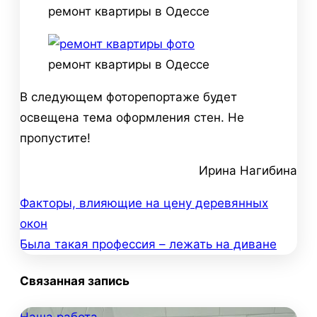
ремонт квартиры в Одессе
ремонт квартиры в Одессе
В следующем фоторепортаже будет
освещена тема оформления стен. Не
пропустите!
Ирина Нагибина
Факторы, влияющие на цену деревянных
Навигация
окон
по
Была такая профессия – лежать на диване
записям
Связанная запись