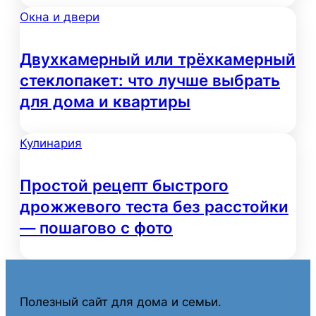
Окна и двери
Двухкамерный или трёхкамерный
стеклопакет: что лучше выбрать
для дома и квартиры
Кулинария
Простой рецепт быстрого
дрожжевого теста без расстойки
— пошагово с фото
Полезный сайт для дома и семьи.