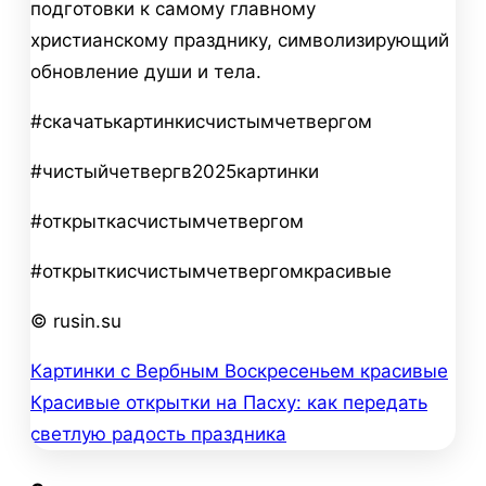
подготовки к самому главному
христианскому празднику, символизирующий
обновление души и тела.
#скачатькартинкисчистымчетвергом
#чистыйчетвергв2025картинки
#открыткасчистымчетвергом
#открыткисчистымчетвергомкрасивые
© rusin.su
Картинки с Вербным Воскресеньем красивые
Навигация
Красивые открытки на Пасху: как передать
по
светлую радость праздника
записям