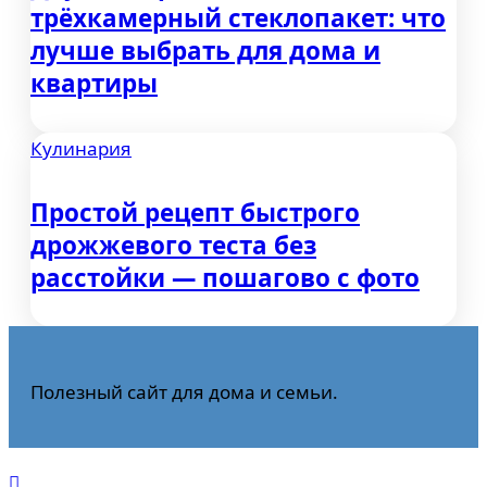
трёхкамерный стеклопакет: что
лучше выбрать для дома и
квартиры
Кулинария
Простой рецепт быстрого
дрожжевого теста без
расстойки — пошагово с фото
Полезный сайт для дома и семьи.