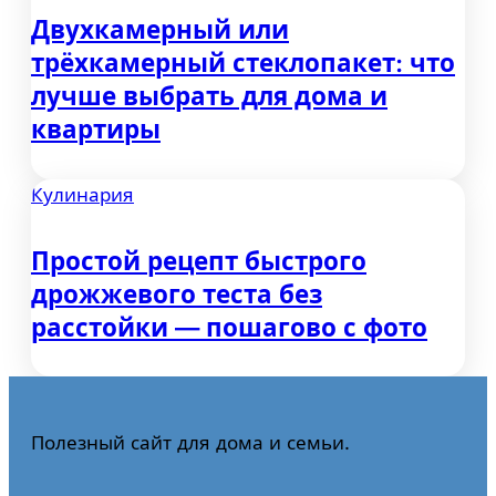
Двухкамерный или
трёхкамерный стеклопакет: что
лучше выбрать для дома и
квартиры
Кулинария
Простой рецепт быстрого
дрожжевого теста без
расстойки — пошагово с фото
Полезный сайт для дома и семьи.