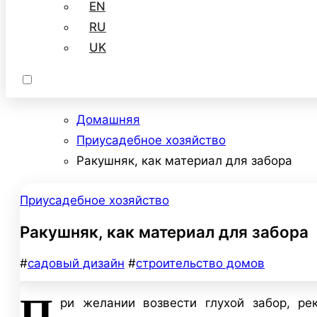
EN
RU
UK
Домашняя
Приусадебное хозяйство
Ракушняк, как материал для забора
Приусадебное хозяйство
Ракушняк, как материал для забора
#
садовый дизайн
#
строительство домов
П
ри желании возвести глухой забор, ре