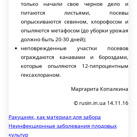
только начали свое черное дело и
питаются листьями, посевы
опрыскиваются севином, хлорофосом и
опыляются метафосом (до уборки урожая
должно быть 20-30 дней);
неповрежденные участки посевов
ограждаются канавами и бороздами,
которые опыляются 12-типроцентным
гексахлораном.
Маргарита Копалкина
© rusin.in.ua 14.11.16
Ракушняк, как материал для забора
Навигация
Неинфекционные заболевания плодовых
по
культур