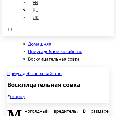
EN
RU
UK
Домашняя
Приусадебное хозяйство
Восклицательная совка
Приусадебное хозяйство
Восклицательная совка
#
огород
М
ногоядный вредитель. В размахе