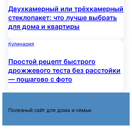
Двухкамерный или трёхкамерный
стеклопакет: что лучше выбрать
для дома и квартиры
Кулинария
Простой рецепт быстрого
дрожжевого теста без расстойки
— пошагово с фото
Полезный сайт для дома и семьи.