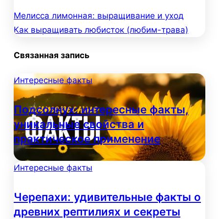
Мелисса лимонная: выращивание и уход
Навигация
Как выращивать любисток (любим-трава)
по
Связанная запись
записям
Интересные факты
Подсолнух: интересные факты,
уникальные свойства и
практическое применение
Интересные факты
Черепахи: удивительные факты о
древних рептилиях и секреты